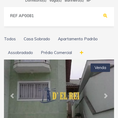
Dormitório(s)
Vaga(s)
Banheiro(s)
M²
REF AP0081
Todos
Casa Sobrado
Apartamento Padrão
Assobradado
Prédio Comercial
Venda
Previous
Next