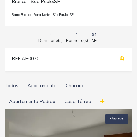
Branco - São Paulo/SP
Barro Branco (Zona Norte), São Paulo, SP
2
1
64
Dormitório(s)
Banheiro(s)
M²
REF AP0070
Todos
Apartamento
Chácara
Apartamento Padrão
Casa Térrea
Venda