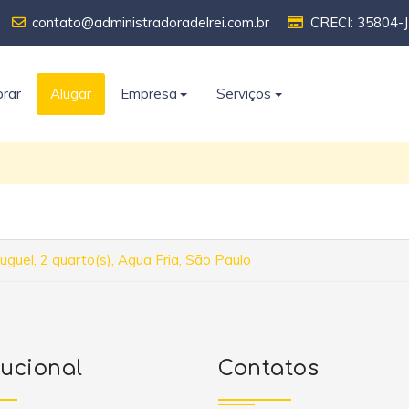
contato@administradoradelrei.com.br
CRECI: 35804-J
rar
Alugar
Empresa
Serviços
uguel, 2 quarto(s), Agua Fria, São Paulo
tucional
Contatos