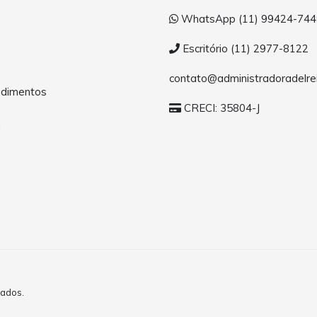
WhatsApp (11) 99424-744
Escritório (11) 2977-8122
contato@administradoradelrei
dimentos
CRECI: 35804-J
a
vados.