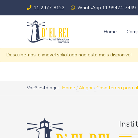
11 2977-8122
WhatsApp 11 99424-7449
Home
Comp
Desculpe-nos, o imovel solicitado não esta mais disponível.
Você está aqui:
Home
Alugar
Casa térrea para al
Insti