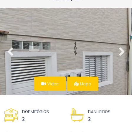
Vídeo
Mapa
DORMITÓRIOS
BANHEIROS
2
2