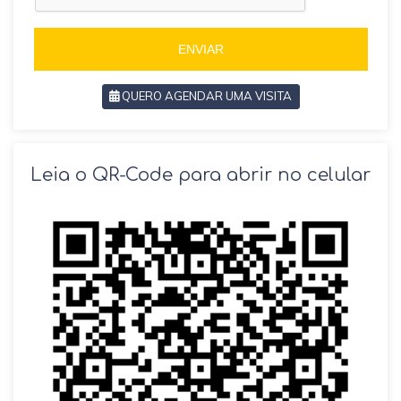
5
5
5
5
ENVIAR
QUERO AGENDAR UMA VISITA
SOLICITAR AGENDAMENTO
Leia o QR-Code para abrir no celular
VOLTAR