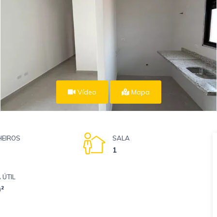
Vídeo
Mapa
EIROS
SALA
1
 ÚTIL
²