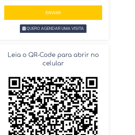
5
5
5
ENVIAR
QUERO AGENDAR UMA VISITA
SOLICITAR AGENDAMENTO
Leia o QR-Code para abrir no
celular
VOLTAR