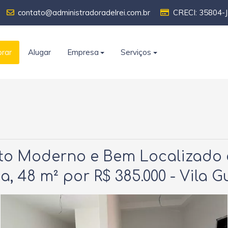
contato@administradoradelrei.com.br
CRECI: 35804-J
rar
Alugar
Empresa
Serviços
nto Moderno e Bem Localizado
a, 48 m² por R$ 385.000 - Vila 