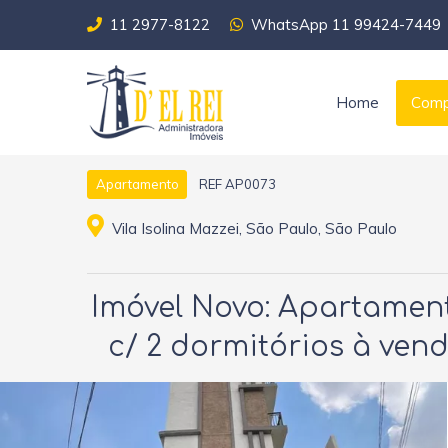
11 2977-8122
WhatsApp 11 99424-7449
Home
Comp
REF AP0073
Apartamento
Vila Isolina Mazzei, São Paulo, São Paulo
Imóvel Novo: Apartame
c/ 2 dormitórios à vend