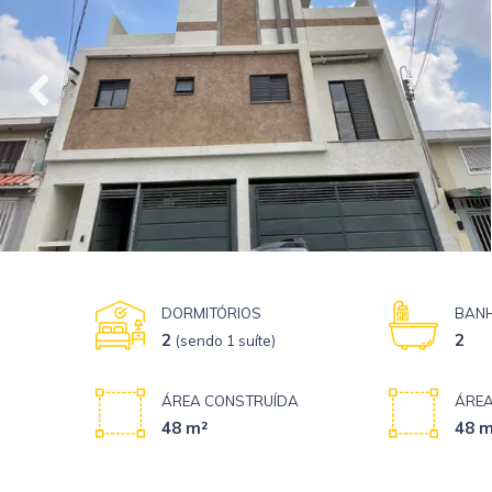
DORMITÓRIOS
BANH
2
2
(sendo 1 suíte)
ÁREA CONSTRUÍDA
ÁREA
48 m²
48 m