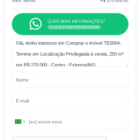
Valor Venda
R$ 270.000,00
QUER MAIS INFORMAÇÕES?
CLIQUE E FALE POR WHATSAPP
Qual o melhor dia e horário pra você?
B
B
r
r
a
a
z
z