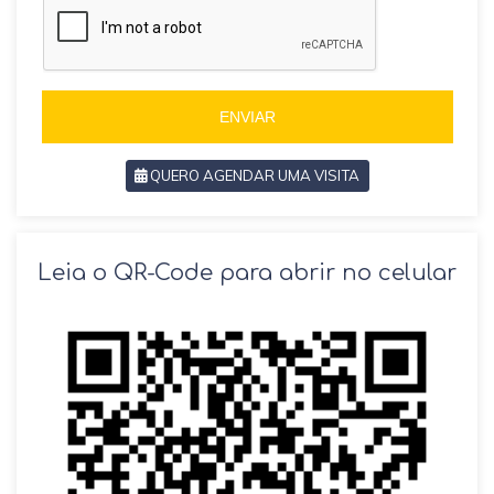
i
i
l
l
+
+
5
5
5
5
ENVIAR
QUERO AGENDAR UMA VISITA
SOLICITAR AGENDAMENTO
Leia o QR-Code para abrir no celular
VOLTAR