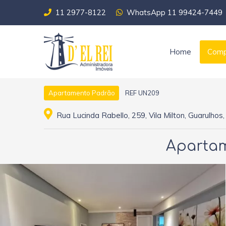
11 2977-8122
WhatsApp 11 99424-7449
Home
Comp
REF UN209
Apartamento Padrão
Rua Lucinda Rabello, 259, Vila Milton, Guarulhos
Apartam