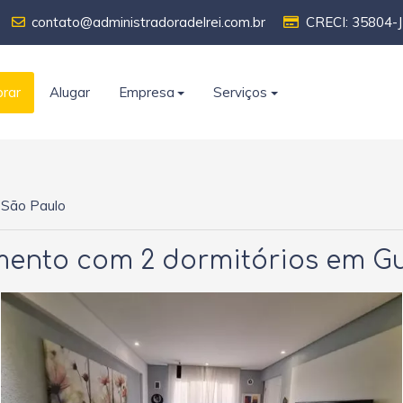
contato@administradoradelrei.com.br
CRECI: 35804-J
rar
Alugar
Empresa
Serviços
, São Paulo
ento com 2 dormitórios em G