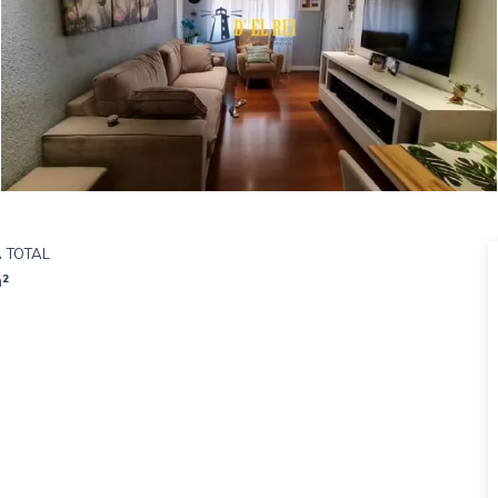
 TOTAL
²