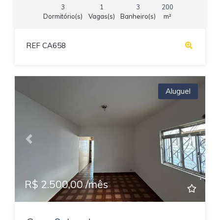
3
1
3
200
Dormitório(s)
Vagas(s)
Banheiro(s)
m²
REF CA658
Aluguel
Previous
Next
R$ 2.500,00 /mês