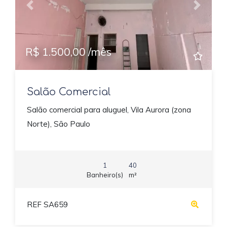
Previous
Next
R$ 1.500,00 /mês
Salão Comercial
Salão comercial para aluguel, Vila Aurora (zona
Norte), São Paulo
1
40
Banheiro(s)
m²
REF SA659