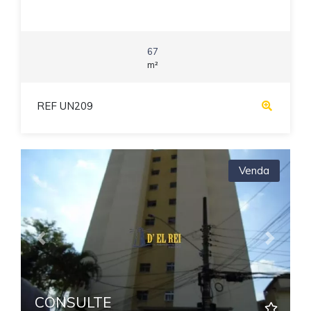
67
m²
REF UN209
Venda
Previous
Next
CONSULTE