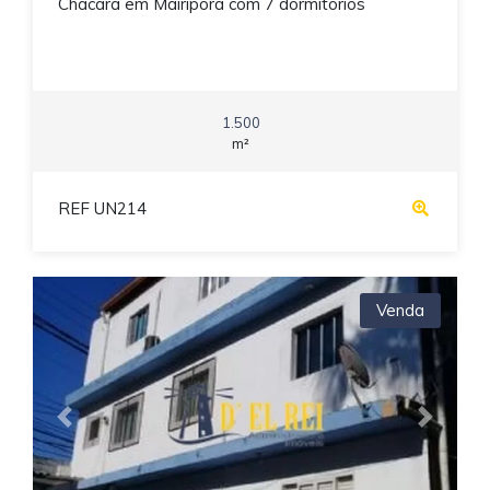
Chácara em Mairiporã com 7 dormitórios
1.500
m²
REF UN214
Venda
Previous
Next