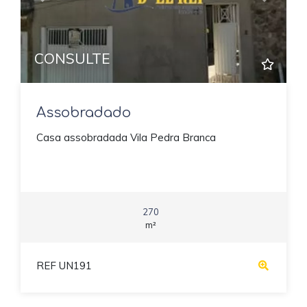
Previous
Next
CONSULTE
Assobradado
Casa assobradada Vila Pedra Branca
270
m²
REF UN191