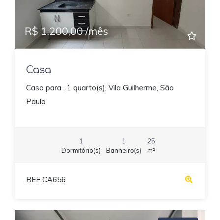
R$ 1.200,00 /mês
Casa
Casa para , 1 quarto(s), Vila Guilherme, São
Paulo
1
1
25
Dormitório(s)
Banheiro(s)
m²
REF CA656