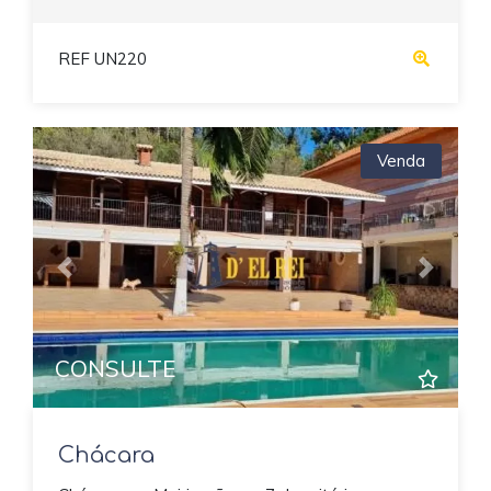
REF UN220
Venda
Previous
Next
CONSULTE
Chácara