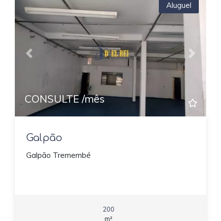
Aluguel
Previous
Next
CONSULTE /mês
Galpão
Galpão Tremembé
200
m²