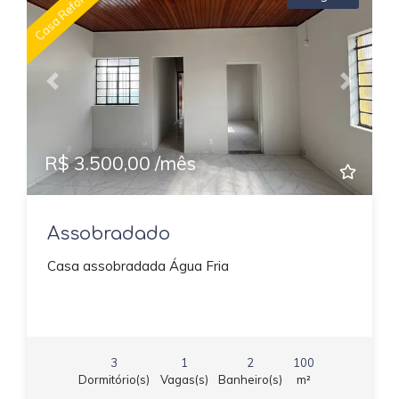
Casa Reformada
Previous
Next
R$ 3.500,00 /mês
Assobradado
Casa assobradada Água Fria
3
1
2
100
Dormitório(s)
Vagas(s)
Banheiro(s)
m²