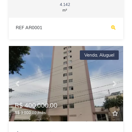
4.142
m²
REF AR0001
Venda
,
Aluguel
Previous
Next
R$ 400.000,00
R$ 3.000,00 /mês