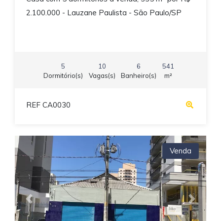
2.100.000 - Lauzane Paulista - São Paulo/SP
5
10
6
541
Dormitório(s)
Vagas(s)
Banheiro(s)
m²
REF CA0030
Venda
Previous
Next