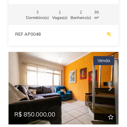
3
1
2
90
Dormitório(s)
Vagas(s)
Banheiro(s)
m²
REF AP0048
Venda
Previous
Next
R$ 850.000,00