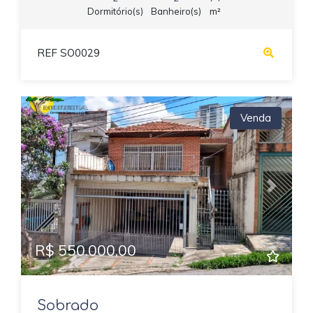
Dormitório(s)
Banheiro(s)
m²
REF SO0029
Venda
Previous
Next
R$ 550.000,00
Sobrado