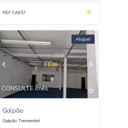
REF CA657
Aluguel
Previous
Next
CONSULTE /mês
Galpão
Galpão Tremembé