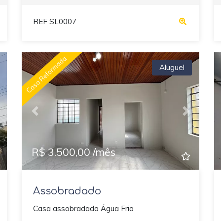
REF SL0007
Casa Reformada
Aluguel
ext
Previous
Next
R$ 3.500,00 /mês
Assobradado
Casa assobradada Água Fria