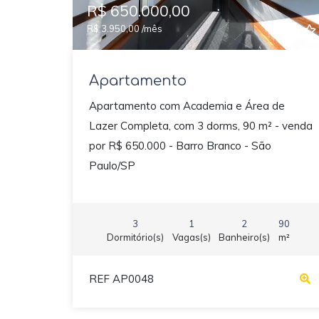
R$ 650.000,00
R$ 3.950,00 /mês
Apartamento
Apartamento com Academia e Área de
Lazer Completa, com 3 dorms, 90 m² - venda
por R$ 650.000 - Barro Branco - São
Paulo/SP
3
1
2
90
Dormitório(s)
Vagas(s)
Banheiro(s)
m²
REF AP0048