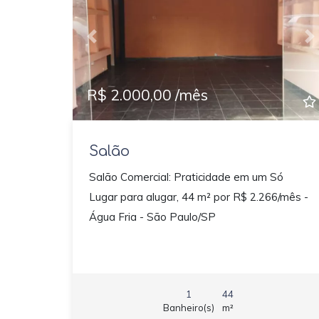
Previous
N
R$ 2.000,00 /mês
Salão
Salão Comercial: Praticidade em um Só
Lugar para alugar, 44 m² por R$ 2.266/mês -
Água Fria - São Paulo/SP
1
44
Banheiro(s)
m²