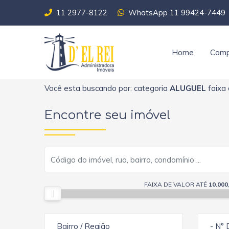
11 2977-8122
WhatsApp 11 99424-7449
Home
Comp
Você esta buscando por: categoria
ALUGUEL
faixa 
Encontre seu imóvel
FAIXA DE VALOR ATÉ
10.000
Bairro / Região
- N° 