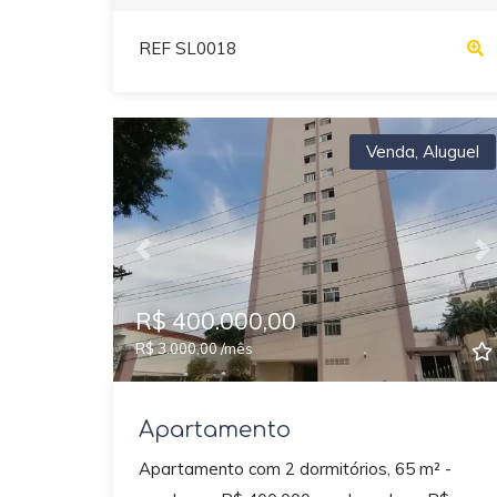
REF SL0018
Venda
,
Aluguel
Previous
N
R$ 400.000,00
R$ 3.000,00 /mês
Apartamento
Apartamento com 2 dormitórios, 65 m² -