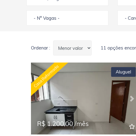
- N° Vagas -
- Ca
Ordenar :
11 opções encon
Casa Reformada
Aluguel
Previous
N
R$ 1.200,00 /mês