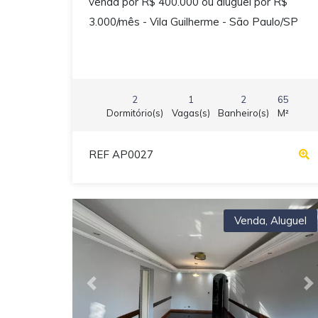
venda por R$ 400.000 ou aluguel por R$
3.000/mês - Vila Guilherme - São Paulo/SP
2
1
2
65
Dormitório(s)
Vagas(s)
Banheiro(s)
M²
REF AP0027
Venda
,
Aluguel
Previous
N