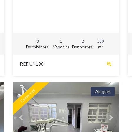
3
1
2
100
Dormitório(s)
Vagas(s)
Banheiro(s)
m²
REF UN136
Comercial
Aluguel
ext
Previous
Next