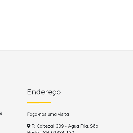
Endereço
9
Faça-nos uma visita
R. Caitezal, 309 - Água Fria, São
Paulo - SP, 02334-130