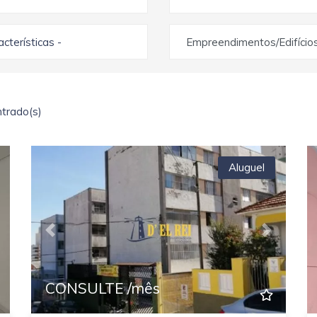
racterísticas -
Empreendimentos/Edifício
trado(s)
Aluguel
ext
Previous
Next
CONSULTE /mês