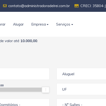
contato@administradoradelrei.com.br
CRECI: 35804-J
rar
Alugar
Empresa
Serviços
de valor até
10.000,00
.
Aluguel
,00
UF
Dormitórios -
- N° Suítes -