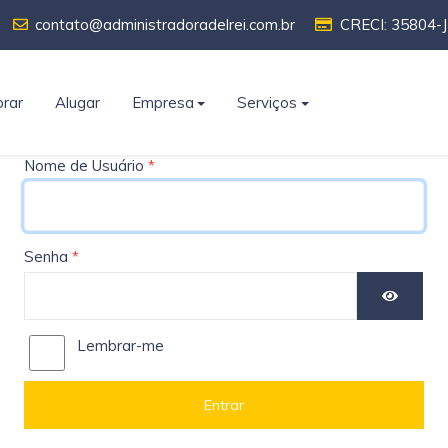
contato@administradoradelrei.com.br
CRECI: 35804-J
rar
Alugar
Empresa
Serviços
Nome de Usuário
*
Senha
*
Show Pa
Lembrar-me
Entrar