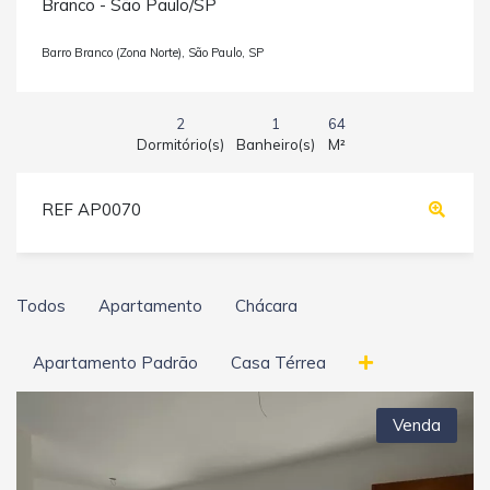
Branco - São Paulo/SP
Barro Branco (Zona Norte), São Paulo, SP
2
1
64
Dormitório(s)
Banheiro(s)
M²
REF AP0070
Todos
Apartamento
Chácara
Apartamento Padrão
Casa Térrea
Venda