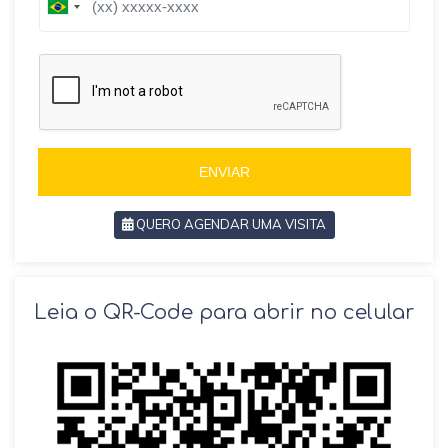
B
r
r
a
a
z
z
i
i
l
l
+
+
5
5
5
5
ENVIAR
QUERO AGENDAR UMA VISITA
SOLICITAR AGENDAMENTO
Leia o QR-Code para abrir no celular
VOLTAR