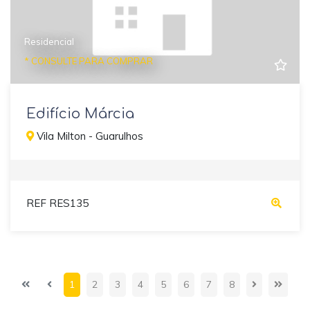
Residencial
* CONSULTE PARA COMPRAR
Edifício Márcia
Vila Milton - Guarulhos
REF RES135
1
2
3
4
5
6
7
8