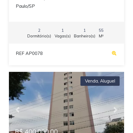
Paulo/SP
2
1
1
55
Dormitório(s)
Vagas(s)
Banheiro(s)
M²
REF AP0078
Venda
,
Aluguel
Previous
Next
R$ 400.000,00