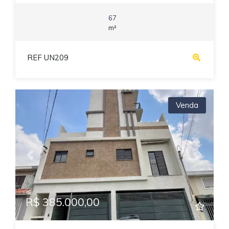
67
m²
REF UN209
Venda
Previous
Next
R$ 385.000,00