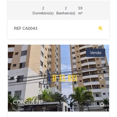
2
2
59
Dormitório(s)
Banheiro(s)
m²
REF CA0043
Venda
Previous
Next
CONSULTE