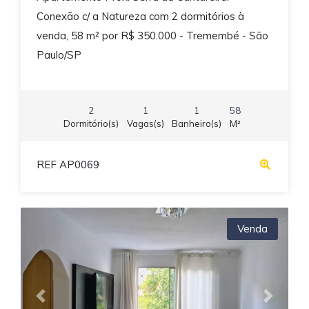
Conexão c/ a Natureza com 2 dormitórios à
venda, 58 m² por R$ 350.000 - Tremembé - São
Paulo/SP
2
1
1
58
Dormitório(s)
Vagas(s)
Banheiro(s)
M²
REF AP0069
Venda
Previous
Next