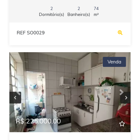
2
2
74
Dormitório(s)
Banheiro(s)
m²
REF SO0029
Venda
Previous
Next
R$ 225.000,00