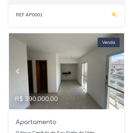
REF AP0001
Venda
Previous
Next
R$ 390.000,00
Apartamento
O Novo Capítulo do Seu Estilo de Vida –