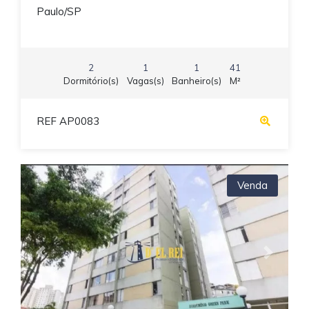
Paulo/SP
2
1
1
41
Dormitório(s)
Vagas(s)
Banheiro(s)
M²
REF AP0083
Venda
Previous
Next