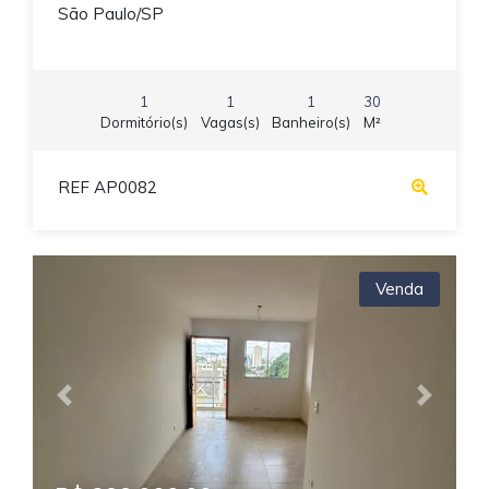
São Paulo/SP
1
1
1
30
Dormitório(s)
Vagas(s)
Banheiro(s)
M²
REF AP0082
Venda
Previous
Next