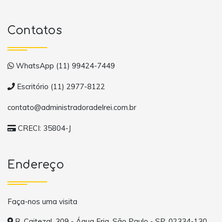
Contatos
WhatsApp (11) 99424-7449
Escritório (11) 2977-8122
contato@administradoradelrei.com.br
CRECI: 35804-J
Endereço
Faça-nos uma visita
R. Caitezal, 309 - Água Fria, São Paulo - SP, 02334-130