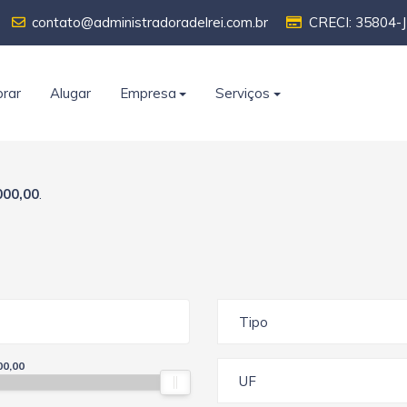
contato@administradoradelrei.com.br
CRECI: 35804-J
rar
Alugar
Empresa
Serviços
000,00
.
Tipo
00,00
UF