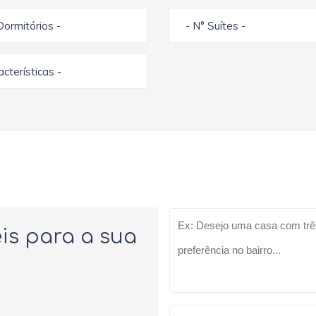
Dormitórios -
- N° Suítes -
racterísticas -
is para a sua