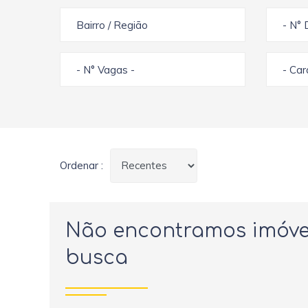
Bairro / Região
- N° 
- N° Vagas -
- Ca
Ordenar :
Não encontramos imóve
busca