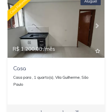
Casa Reformada
Aluguel
Previous
Next
R$ 1.200,00 /mês
Casa
Casa para , 1 quarto(s), Vila Guilherme, São
Paulo
1
1
25