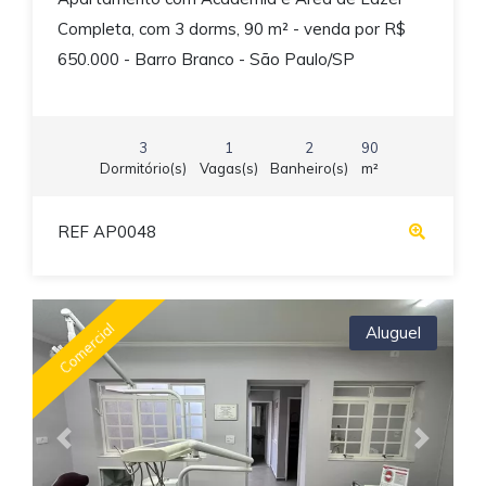
Completa, com 3 dorms, 90 m² - venda por R$
650.000 - Barro Branco - São Paulo/SP
3
1
2
90
Dormitório(s)
Vagas(s)
Banheiro(s)
m²
REF AP0048
Comercial
Aluguel
Previous
Next