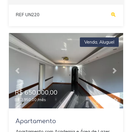
REF UN220
Venda
,
Aluguel
Previous
Next
R$ 650.000,00
R$ 3.950,00 /mês
Apartamento
Apartamento com Academia e Área de Lazer