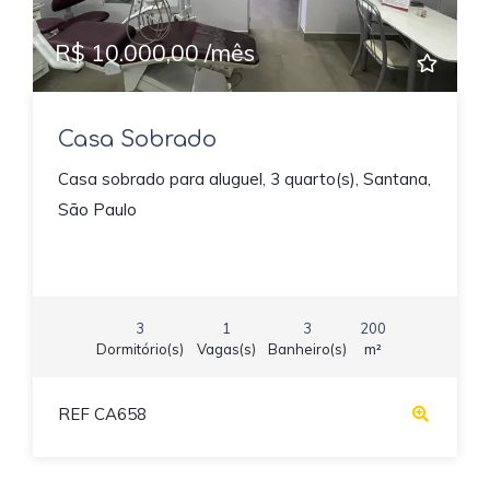
R$ 10.000,00 /mês
Casa Sobrado
Casa sobrado para aluguel, 3 quarto(s), Santana,
São Paulo
3
1
3
200
Dormitório(s)
Vagas(s)
Banheiro(s)
m²
REF CA658