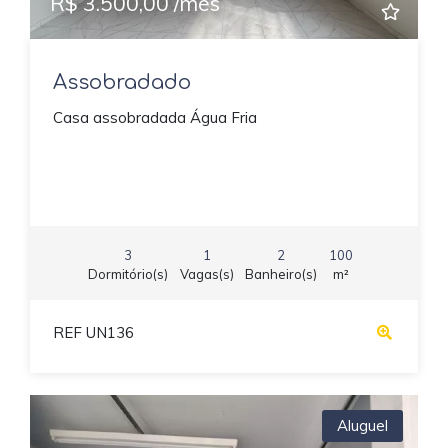
R$ 3.500,00 /mês
Assobradado
Casa assobradada Água Fria
3
1
2
100
Dormitório(s)
Vagas(s)
Banheiro(s)
m²
REF UN136
Aluguel