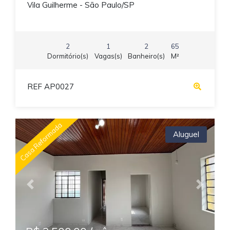
Vila Guilherme - São Paulo/SP
2
1
2
65
Dormitório(s)
Vagas(s)
Banheiro(s)
M²
REF AP0027
Casa Reformada
Aluguel
Previous
Next