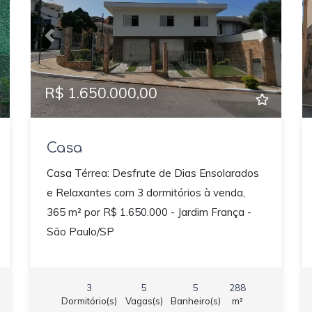
ext
Previous
Next
R$ 1.650.000,00
Casa
Casa Térrea: Desfrute de Dias Ensolarados
e Relaxantes com 3 dormitórios à venda,
365 m² por R$ 1.650.000 - Jardim França -
São Paulo/SP
3
5
5
288
Dormitório(s)
Vagas(s)
Banheiro(s)
m²