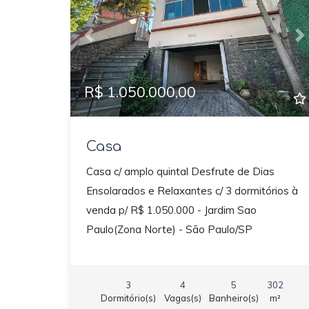
Previous
N
R$ 1.050.000,00
Casa
Casa c/ amplo quintal Desfrute de Dias
Ensolarados e Relaxantes c/ 3 dormitórios à
venda p/ R$ 1.050.000 - Jardim Sao
Paulo(Zona Norte) - São Paulo/SP
3
4
5
302
Dormitório(s)
Vagas(s)
Banheiro(s)
m²