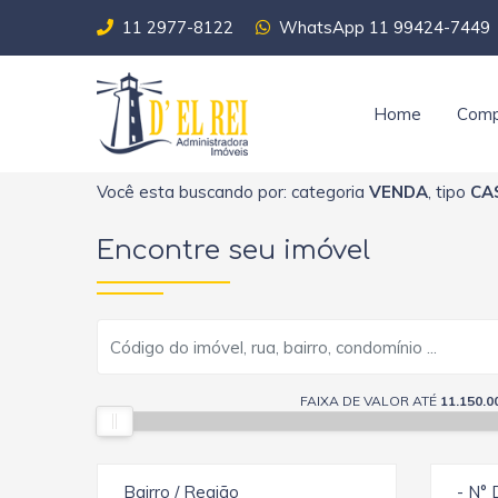
11 2977-8122
WhatsApp 11 99424-7449
Home
Comp
Você esta buscando por: categoria
VENDA
, tipo
CA
Encontre seu imóvel
FAIXA DE VALOR ATÉ
11.150.0
Bairro / Região
- N° 