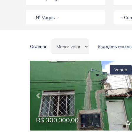
- N° Vagas -
- Ca
Ordenar :
8 opções encont
Venda
Previous
N
R$ 300.000,00