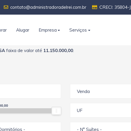
contato@administradoradelrei.com.br
CRECI: 35804-J
rar
Alugar
Empresa
Serviços
SA
faixa de valor até
11.150.000,00
.
Venda
00,00
UF
Dormitórios -
- N° Suítes -