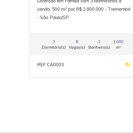
Diversão em Família com 3 dormitórios à
venda, 500 m² por R$ 2.800.000 - Tremembé
- São Paulo/SP
3
8
1
1.000
Dormitório(s)
Vagas(s)
Banheiro(s)
m²
REF CA0003