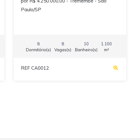
por R$ 4.250.000,00 - Tremembé - São
Paulo/SP
8
8
10
1.100
Dormitório(s)
Vagas(s)
Banheiro(s)
m²
REF CA0012