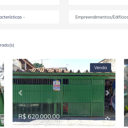
racterísticas -
Empreendimentos/Edifício
rado(s)
Venda
ext
Previous
Next
R$ 620.000,00