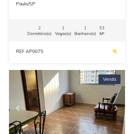
Paulo/SP
2
1
1
53
Dormitório(s)
Vagas(s)
Banheiro(s)
M²
REF AP0075
Venda
Previous
Next