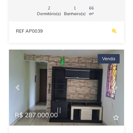
2
1
66
Dormitório(s)
Banheiro(s)
m²
REF AP0039
Venda
Previous
Next
R$ 287.000,00