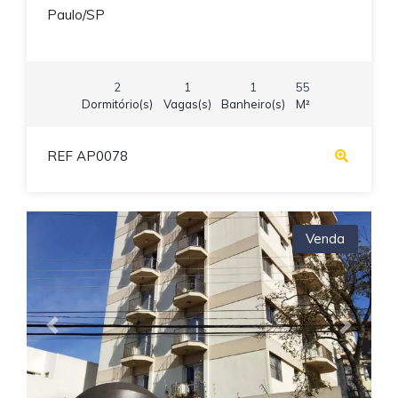
Paulo/SP
2
1
1
55
Dormitório(s)
Vagas(s)
Banheiro(s)
M²
REF AP0078
Venda
Previous
Next