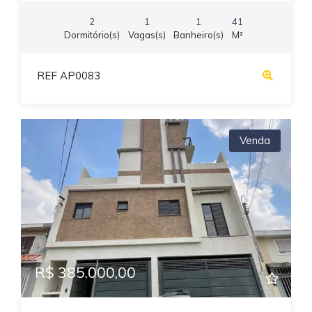
2
1
1
41
Dormitório(s)
Vagas(s)
Banheiro(s)
M²
REF AP0083
Venda
Previous
Next
R$ 385.000,00