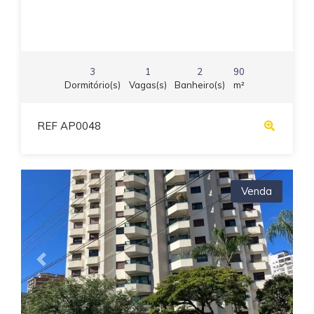
3
1
2
90
Dormitório(s)
Vagas(s)
Banheiro(s)
m²
REF AP0048
Venda
Previous
Next