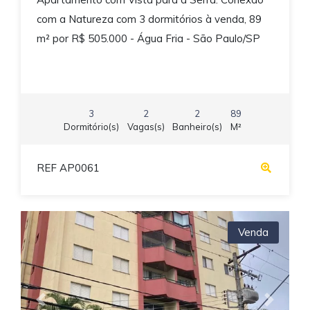
com a Natureza com 3 dormitórios à venda, 89
m² por R$ 505.000 - Água Fria - São Paulo/SP
3
2
2
89
Dormitório(s)
Vagas(s)
Banheiro(s)
M²
REF AP0061
Venda
Previous
Next