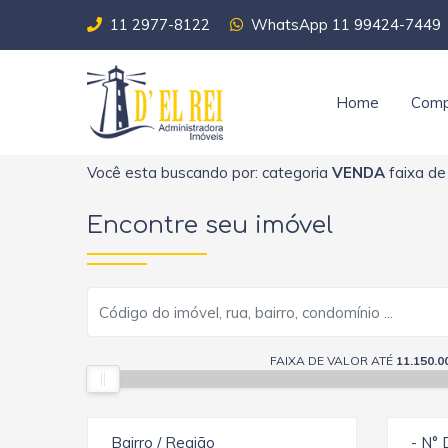
11 2977-8122
WhatsApp 11 99424-7449
Home
Comp
Você esta buscando por: categoria
VENDA
faixa de
Encontre seu imóvel
FAIXA DE VALOR ATÉ
11.150.0
Bairro / Região
- N° 