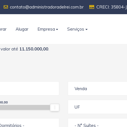
contato@administradoradelrei.com.br
CRECI: 35804-J
rar
Alugar
Empresa
Serviços
 valor até
11.150.000,00
.
Venda
00,00
UF
Dormitórios -
- N° Suítes -