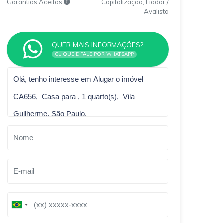
Garantias Aceitas
Capitalização, Fiador /
Avalista
QUER MAIS INFORMAÇÕES?
CLIQUE E FALE POR WHATSAPP
Qual o melhor dia e horário pra você?
B
B
r
r
a