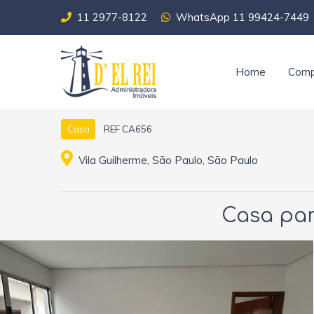
11 2977-8122
WhatsApp 11 99424-7449
Home
Comp
REF CA656
Casa
Vila Guilherme, São Paulo, São Paulo
Casa para