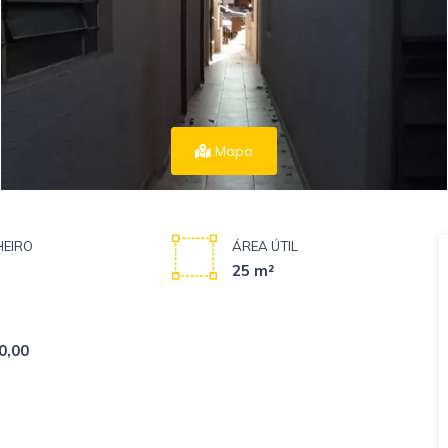
Mapa
EIRO
ÁREA ÚTIL
25 m²
0,00