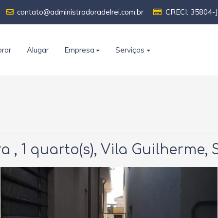
contato@administradoradelrei.com.br
CRECI: 35804-J
rar
Alugar
Empresa
Serviços
 , 1 quarto(s), Vila Guilherme,