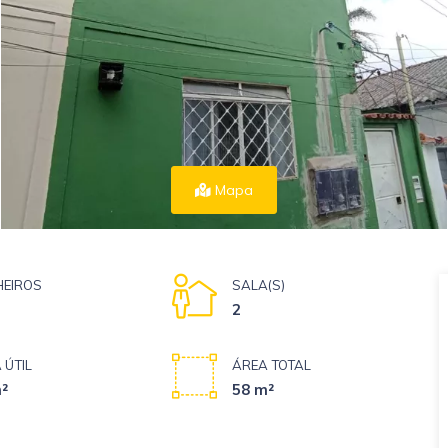
Mapa
EIROS
SALA(S)
2
 ÚTIL
ÁREA TOTAL
²
58 m²