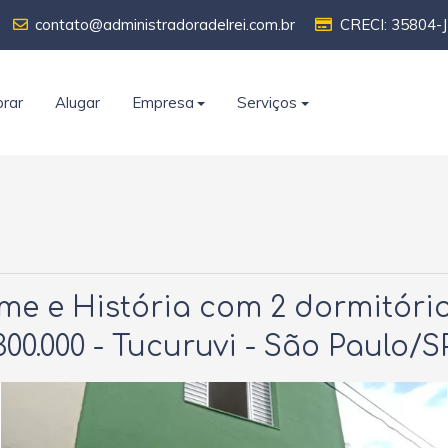
contato@administradoradelrei.com.br
CRECI: 35804-J
rar
Alugar
Empresa
Serviços
e e História com 2 dormitório
300.000 - Tucuruvi - São Paulo/S