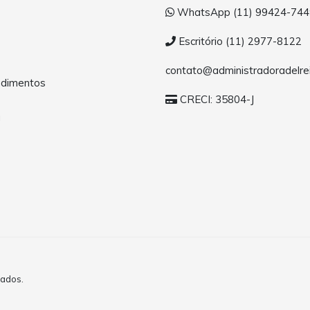
WhatsApp (11) 99424-744
Escritório (11) 2977-8122
contato@administradoradelrei
dimentos
CRECI: 35804-J
a
vados.