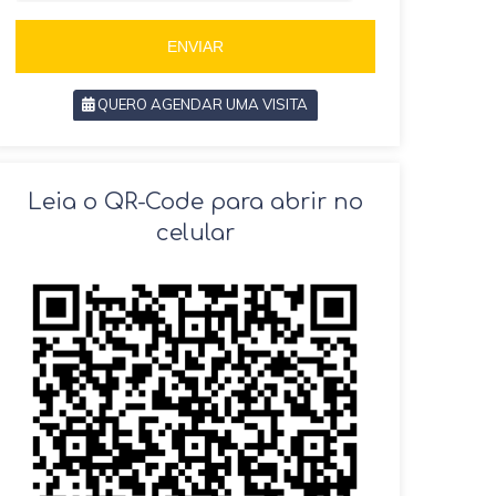
5
5
5
ENVIAR
QUERO AGENDAR UMA VISITA
SOLICITAR AGENDAMENTO
Leia o QR-Code para abrir no
celular
VOLTAR