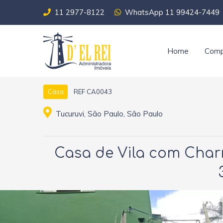
11 2977-8122
WhatsApp 11 99424-7449
Home
Comp
REF CA0043
Casa
Tucuruvi, São Paulo, São Paulo
Casa de Vila com Charm