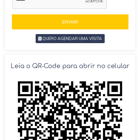
+
+
5
5
5
5
ENVIAR
QUERO AGENDAR UMA VISITA
SOLICITAR AGENDAMENTO
Leia o QR-Code para abrir no celular
VOLTAR