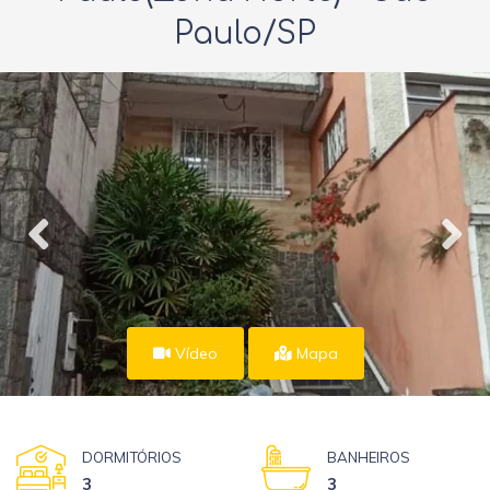
Paulo/SP
Vídeo
Mapa
DORMITÓRIOS
BANHEIROS
3
3