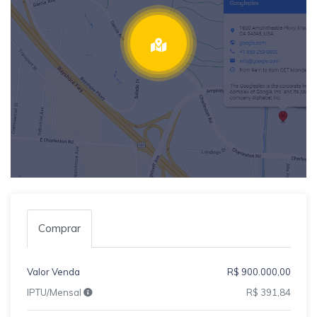
Comprar
Valor Venda
R$ 900.000,00
IPTU/Mensal
R$ 391,84