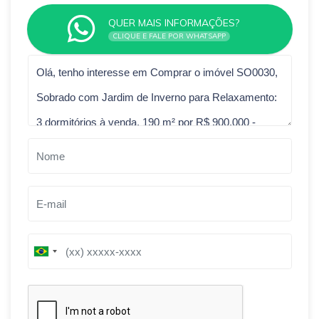
QUER MAIS INFORMAÇÕES?
CLIQUE E FALE POR WHATSAPP
Qual o melhor dia e horário pra você?
B
B
r
r
a
a
z
z
i
i
l
l