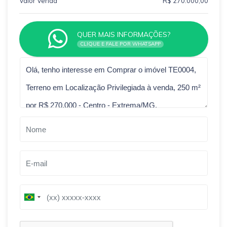
Valor Venda
R$ 270.000,00
QUER MAIS INFORMAÇÕES?
CLIQUE E FALE POR WHATSAPP
Qual o melhor dia e horário pra você?
B
B
r
r
a
a
z
z