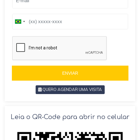
B
B
r
r
a
a
z
z
i
i
l
l
+
+
5
5
5
5
ENVIAR
QUERO AGENDAR UMA VISITA
SOLICITAR AGENDAMENTO
Leia o QR-Code para abrir no celular
VOLTAR