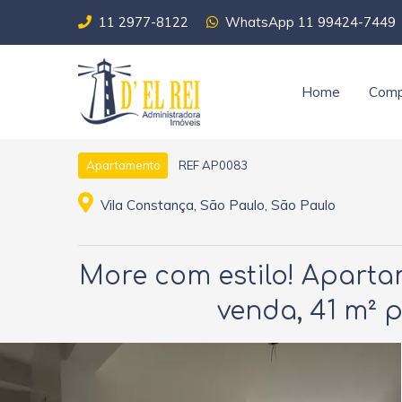
11 2977-8122
WhatsApp 11 99424-7449
Home
Comp
REF AP0083
Apartamento
Vila Constança, São Paulo, São Paulo
More com estilo! Aparta
venda, 41 m² p