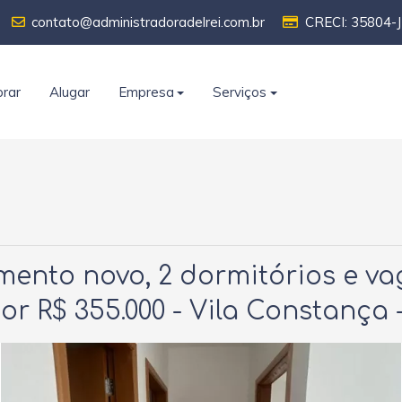
contato@administradoradelrei.com.br
CRECI: 35804-J
rar
Alugar
Empresa
Serviços
mento novo, 2 dormitórios e va
or R$ 355.000 - Vila Constança