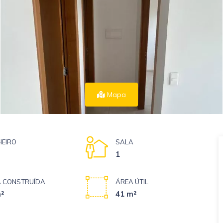
Mapa
EIRO
SALA
1
 CONSTRUÍDA
ÁREA ÚTIL
²
41 m²