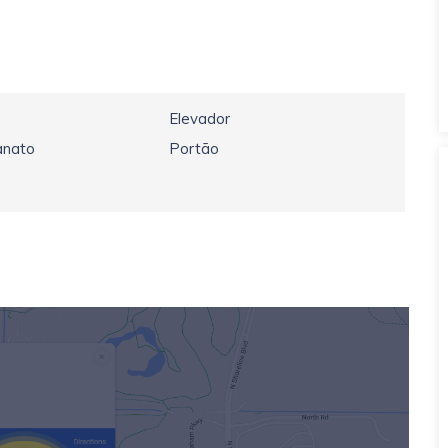
Elevador
anato
Portão