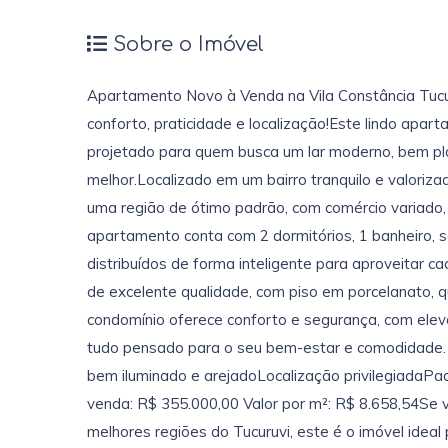
Sobre o Imóvel
Apartamento Novo à Venda na Vila Constância Tucur
conforto, praticidade e localização!Este lindo apart
projetado para quem busca um lar moderno, bem pl
melhor.Localizado em um bairro tranquilo e valoriza
uma região de ótimo padrão, com comércio variado, 
apartamento conta com 2 dormitórios, 1 banheiro, sa
distribuídos de forma inteligente para aproveitar
de excelente qualidade, com piso em porcelanato, qu
condomínio oferece conforto e segurança, com elevad
tudo pensado para o seu bem-estar e comodidade. 
bem iluminado e arejadoLocalização privilegiadaP
venda: R$ 355.000,00 Valor por m²: R$ 8.658,54S
melhores regiões do Tucuruvi, este é o imóvel idea