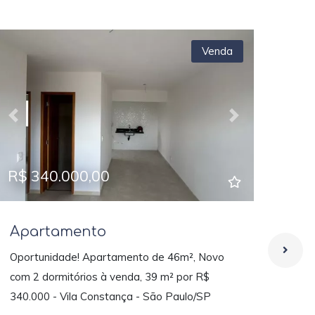
Venda
Previous
Next
Prev
R$ 340.000,00
R$ 
Apartamento
Ap
Oportunidade! Apartamento de 46m², Novo
Apar
com 2 dormitórios à venda, 39 m² por R$
Cons
340.000 - Vila Constança - São Paulo/SP
1 do