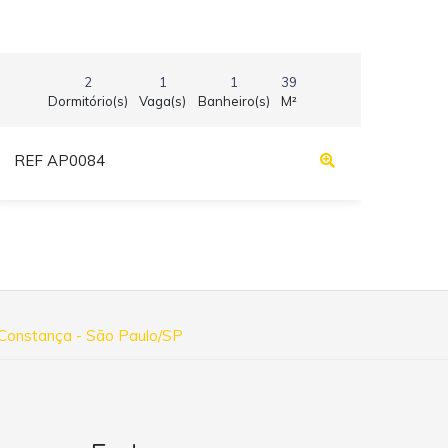
Vila
2
1
1
39
Dormitório(s)
Vaga(s)
Banheiro(s)
M²
REF AP0084
REF
a Constança - São Paulo/SP