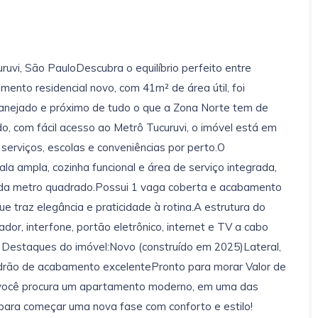
uvi, São PauloDescubra o equilíbrio perfeito entre
amento residencial novo, com 41m² de área útil, foi
anejado e próximo de tudo o que a Zona Norte tem de
do, com fácil acesso ao Metrô Tucuruvi, o imóvel está em
serviços, escolas e conveniências por perto.O
la ampla, cozinha funcional e área de serviço integrada,
 cada metro quadrado.Possui 1 vaga coberta e acabamento
e traz elegância e praticidade à rotina.A estrutura do
or, interfone, portão eletrônico, internet e TV a cabo
Destaques do imóvel:Novo (construído em 2025)Lateral,
adrão de acabamento excelentePronto para morar Valor de
e você procura um apartamento moderno, em uma das
l para começar uma nova fase com conforto e estilo!