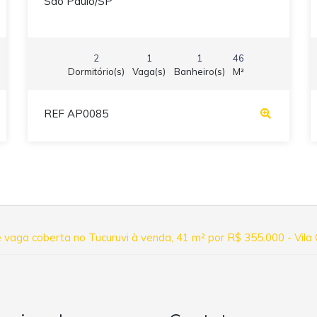
São Paulo/SP
2
1
1
46
Dormitório(s)
Vaga(s)
Banheiro(s)
M²
REF AP0085
e vaga coberta no Tucuruvi à venda, 41 m² por R$ 355.000 - Vil