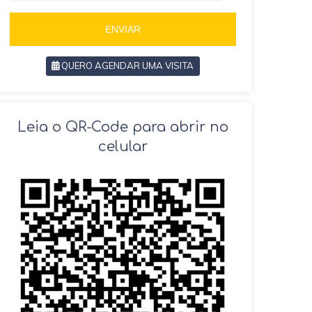
5
5
5
ENVIAR
QUERO AGENDAR UMA VISITA
SOLICITAR AGENDAMENTO
Leia o QR-Code para abrir no
celular
VOLTAR